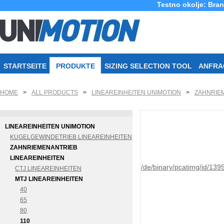
Testno okolje: Bra
STARTSEITE
PRODUKTE
SIZING SELECTION TOOL
ANFRA
HOME
>
ALL PRODUCTS
>
LINEAREINHEITEN UNIMOTION
>
ZAHNRIEM
LINEAREINHEITEN UNIMOTION
KUGELGEWINDETRIEB LINEAREINHEITEN
ZAHNRIEMENANTRIEB
LINEAREINHEITEN
/de/binary/pcatimg/id/139
CTJ LINEAREINHEITEN
MTJ LINEAREINHEITEN
40
65
80
110